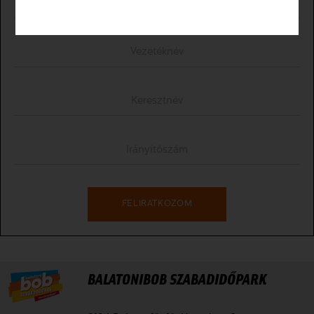
REGISZTRÁLOK!
+36 20 373 7321
MINDEN NAP: 10:00-18:00
BEZÁROM
+36 30 392 2317
RÉSZLETES NYITVATARTÁS
BALATONIBOB SZABADIDŐPARK