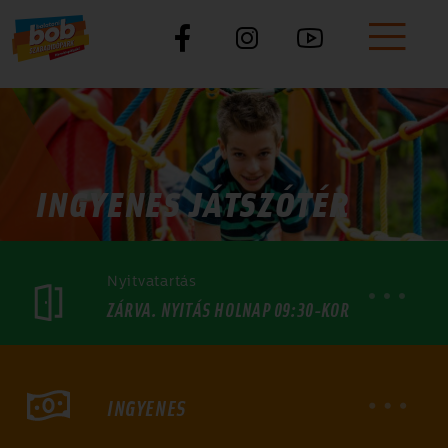
INGYENES JÁTSZÓTÉR
Nyitvatartás
NYITVATARTÁS:
ZÁRVA. NYITÁS HOLNAP 09:30-KOR
BOBPÁLYA ÁRAK
HÉTFŐ: 09:00-23:00
INGYENES
KEDD: 09:00-21:00
SZERDA: 09:00-23:00